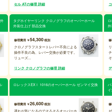
セル ATの修理 詳細
コ
 外
タグホイヤーリンク クロノグラフのオーバーホール
ロ
外装仕上げ 部品交換
外
54,300
修理費用 ￥
税別
修
クロノグラフスタートレバー不良による
操作不良の為、レバー交換が必要です。
リューズ...
そ
リンク クロノグラフの修理 詳細
デ
ル
ロレックスEXⅠ 1016のオーバーホール ゼンマイ交換
パ
イ
26,600
修理費用 ￥
税別
修
遅れが気になるのでそろそろオーバーホ