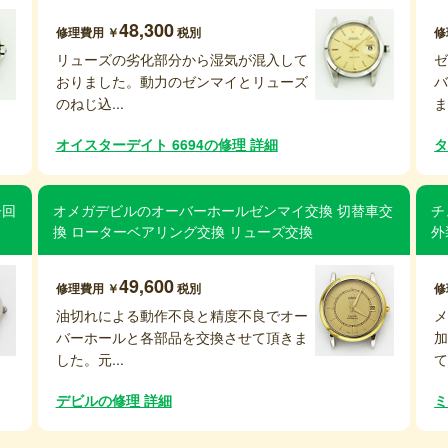
48,300
修理費用 ￥
税別
修
リューズの劣化部分から湿気が混入して
おりました。動力のゼンマイとリューズ
のねじ込...
ま
オイスターデイト 6694の修理 詳細
タ
子回
オメガデビルのオーバーホールゼンマイ交換 切替車交
チ
換 ローターベアリング交換 リューズ交換
外
49,600
修理費用 ￥
税別
修
油切れによる動作不良と精度不良でオー
バーホールと各部品を交換させて頂きま
した。元...
て
デビルの修理 詳細
ミ