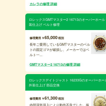
カレラの修理 詳細
ロレックスGMTマスター2 16713のオーバーホール
装仕上げ ベルト修理
65,000
修理費用 ￥
税別
長年ご愛用しているGMTマスターのベル
トの固定ゴマが破損し、メーカーではベ
ルト一...
GMTマスター2 16713の修理 詳細
ロレックスデイトジャスト 16233Gのオーバーホー
外装仕上げ 部品交換
61,300
修理費用 ￥
税別
内部湿気混入により動作不良でした。振