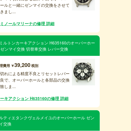
ホールと一緒にゼンマイの交換をさせて
きまし...
ミノールマリーナの修理 詳細
ミルトンカーキアクション H635160のオーバーホー
 ゼンマイ交換 切替車交換 レバー交換
39,200
理費用 ￥
税別
油切れによる精度不良とリセットレバー
不良で、オーバーホールと各部品の交換
致しま...
ーキアクション H635160の修理 詳細
ルティエタンクヴェルメイユのオーバーホール ゼン
イ交換