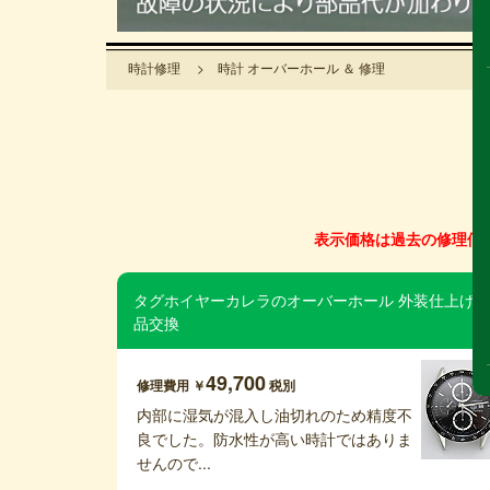
時計修理
> 時計 オーバーホール ＆ 修理
表示価格は過去の修理価
タグホイヤーカレラのオーバーホール 外装仕上げ 
品交換
49,700
修理費用 ￥
税別
内部に湿気が混入し油切れのため精度不
良でした。防水性が高い時計ではありま
せんので...