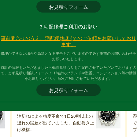
お見積りフォーム
3.宅配修理ご利用のお願い
事前問合せのうえ、宅配便(無料)でのご依頼をお願いしており
ます。
修理見積もり事例
修理ができない場合や高額となる場合もございますので必ず事前のお問い合わせを
お願いいたします。
過去にご依頼をいただいた修理の内容や費用をご紹介いたします。
格で、現在は異なる場合があります。
修理の際は、まず見積もりフォー
時計の情報をいただきましたら概算見積もりをご案内させていただいておりますの
で、まず見積り相談フォームより時計のブランドや型番、コンディション等の情報
をお送りください。順次ご対応させていただきます。
部
タグホイヤーセル ATのオーバーホール 外装仕上げ 部
オ
お見積りフォーム
品交換
ル
49,200
修理費用 ￥
税別
修
油切れによる精度不良で1日20秒以上の
遅れの誤差が出ていました。自動巻き上
げ機構...
ブ