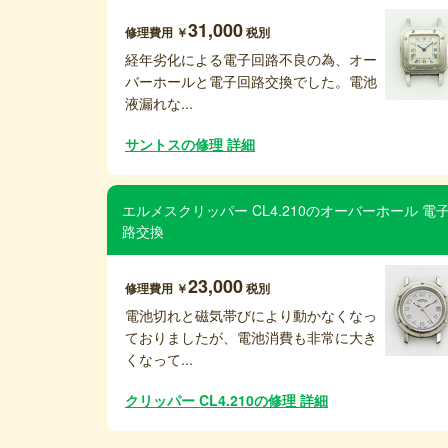
31,000
修理費用 ￥
税別
経年劣化による電子回路不良の為、オー
バーホールと電子回路交換でした。電池
液漏れな...
サントスの修理 詳細
エルメスクリッパー CL4.210のオーバーホール 電
路交換
23,000
修理費用 ￥
税別
電池切れと磁気帯びにより動かなくなっ
ておりましたが、電池消費も非常に大き
くなって...
クリッパー CL4.210の修理 詳細