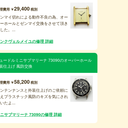
29,400
理費用 ￥
税別
ゼンマイ切れによる動作不良の為、オー
バーホールとゼンマイ交換をさせて頂き
した。...
ンクヴェルメイユの修理 詳細
ュードルミニサブマリーナ 73090のオーバーホール
装仕上げ 風防交換
58,200
理費用 ￥
税別
メンテンナンスと外装仕上げのご依頼に
加えプラスチック風防のキズを気にされ
いたよ...
ニサブマリーナ 73090の修理 詳細