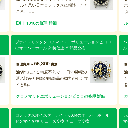
ールと思い日本ロレックスに相談したと
ころ、日...
頂
EXⅠ 1016の修理 詳細
ル
ブライトリングクロノマットエボリューションビコロ
ハ
のオーバーホール 外装仕上げ 部品交換
ル
56,300
修理費用 ￥
税別
修
油切れによる精度不良で、1日20秒程の
遅れ誤差と内部消耗部品の動力のゼンマ
イと動...
を
クロノマットエボリューションビコロの修理 詳細
カ
ロレックスオイスターデイト 6694のオーバーホール
カ
ゼンマイ交換 リューズ交換 チューブ交換
マ