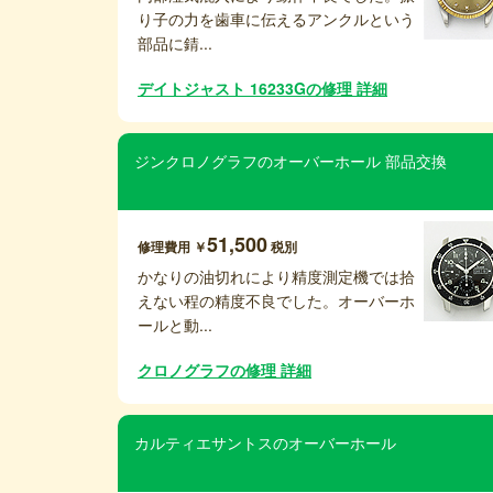
り子の力を歯車に伝えるアンクルという
部品に錆...
デイトジャスト 16233Gの修理 詳細
ジンクロノグラフのオーバーホール 部品交換
51,500
修理費用 ￥
税別
かなりの油切れにより精度測定機では拾
えない程の精度不良でした。オーバーホ
ールと動...
クロノグラフの修理 詳細
カルティエサントスのオーバーホール