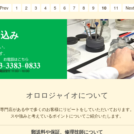
Prev
1
2
3
4
5
6
7
8
9
10
11
Nex
申込み
い。
す。
オロロジャイオについて
専門店がある中で多くのお客様にリピートをしていただいております。
スや強みと考えているポイントについてご紹介いたします。
郵送料や保証、修理技師について