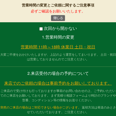
営業時間の変更とご依頼に関するご注意事項
必ずご確認をお願いいたします。
次回から開かない
:00 土日・祝日 お休み
1.営業時間の変更
営業時間 11時～18時 休業日 土日・祝日
大変ご不便をおかけいたしますが、上記のよう運営をしてまいります。 土日・祝日
は営業しておりませんのでご注意ください。
2.来店受付の場合の予約について
来店でのご依頼の場合は事前予約をお願いしております。
ご来店ので受け付けも行っておりますが事前のお問い合わせの上、ご予約いただい
てのご来店をお願いしております。 まず見積り相談フォームより時計のブランドや
型番、コンディション等の情報をお送りください。
突然のご来店の場合はご対応できない場合がございます。
返却方法は発送のみとさ
せていただいております。ご注意ください。