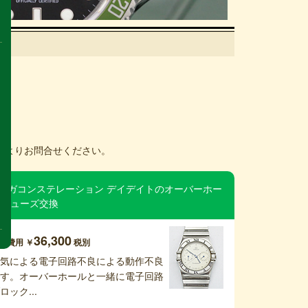
ムよりお問合せください。
メガコンステレーション デイデイトのオーバーホー
 リューズ交換
36,300
理費用 ￥
税別
湿気による電子回路不良による動作不良
です。オーバーホールと一緒に電子回路
ロック...