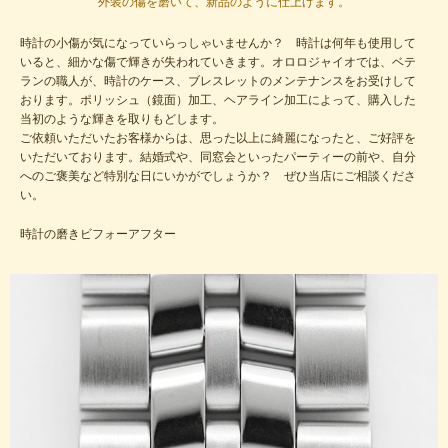
外装の傷を磨いて、新品のように仕上げます。
何かとご不便をおかけすると存じますが、よろしくお願いいたします。
時計の小傷が気になっていらっしゃいませんか？ 時計は何年も使用して
夏季休業期間の影響でお見積り、作業期間は通常よりも1～2週間程度長く
いると、細かな傷で輝きが失われていきます。オロロジャイオでは、ベテ
お待ちいただく場合がございます。
ランの職人が、時計のケース、ブレスレットのメンテナンスをお受けして
お見積りご案内に2～3週間程度、オーバーホール期間は5～6週間程度、
おります。ポリッシュ（鏡面）加工、ヘアライン加工によって、購入した
お目安としていただきます。
当初のような輝きを取りもどします。
お時間をいただいてしまいますが、ご理解をいただきますようお願いいた
ご依頼いただいたお客様からは、思った以上に綺麗になったと、ご好評を
します。
いただいております。結婚式や、同窓会といったパーティーの前や、自分
WEB問い合わせに関しては連休明けに順次ご対応をさせていただきま
へのご褒美など特別な日にいかがでしょうか？ ぜひ当店にご相談くださ
す。予めご了承ください。
い。
現在、営業時間を11時～18時とせていただき土日・祝日はお休みをさせ
時計の磨きビフォーアフター
ていただきます。
以前よりも少ないスタッフの編成で店舗運営をしております。
事前WEBお問い合わせの上、できるだけ宅配便でのご依頼、返却をお願
いしております。
つきましては何かとご不便をおかけすると存じますが、よろしくお願いい
たします。
ご依頼の際はまずWEBよりお問い合わせをいただきますようお願いいた
します。