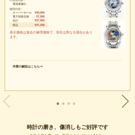
時計のブランドや型番、コンディション等の情報をお送りください。
不具合内容
電池液漏れ
ご来店での受け付けの場合は事前のご予約をお願いしております。
修理内容
営業時間を11時～18時とせていただき土日・祝日はお休みをさせていた
オーバーホール
¥30,000
電子回路交換
¥7,500
だきます。
合計
¥37,500
ご来店いただきましてもお送りいただきました場合と
税込
¥41,250
同じようにお預かりから見積りに2週間お時間をいただきます。
表示価格は過去の修理価格で、現在は異なる場合があり
返却方法は発送のみとさせていただいております。
ます。
急なご来店の場合はご対応できない場合もございます。ご注意ください。
WEBより事前のお問合せをお願いたします。
つきましては何かとご不便をおかけすると存じますが、よろしくお願いい
たします。
作業の解説はこちら⇒
夏季休業のお知らせ
更新日：2026-07-30
いつも時計修理オロロジャイオをご利用、ご閲覧いただき誠にありがとう
ございます。
さて、オロロジャイオでは8月11日～16日まで夏季休業日とさせていただ
きます。
夏季休業期間 2026年8月11日(火)～16日(日)
時計の磨き、傷消しもご好評です