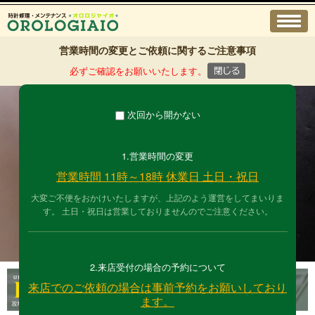
営業時間の変更とご依頼に関するご注意事項
必ずご確認をお願いいたします。
次回から開かない
1.営業時間の変更
営業時間 11時～18時 休業日 土日・祝日
時計修理 ＆ オーバーホール
東京中野オロロジャイオ
大変ご不便をおかけいたしますが、上記のよう運営をしてまいりま
す。 土日・祝日は営業しておりませんのでご注意ください。
経験10年～30年の
技能士だけが在籍
１級時計修理技能士、２級時計修理技能士が丁寧に作業いたしま
す。
2.来店受付の場合の予約について
来店でのご依頼の場合は事前予約をお願いしており
ます。