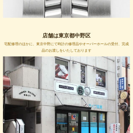
オメガ OMEGA Ω オーバーホールキャンペーンのお知
らせ
更新日：2026-07-01
いつも時計修理オロロジャイオをご利用、ご閲覧いただき誠にありがとう
ございます。
店舗は東京都中野区
7月1日よりオメガΩの機械式時計のオーバーホールを基本料金より2,000
宅配修理のほかに、東京中野にて時計の修理品やオーバーホールの受付、完成
円引きにて承ります。
品のお渡しをいたしております
なお故障の状況により部品代が加わりますので、まずはお気軽にご相談く
ださい。
お問合せお待ちいたしております。
開催期間 2026年7月1日(水)～7月31日(金)
適応条件 キャンペーン開催期間中、オーバーホール依頼でお時計をお送
りください!!
営業時間を11時～18時とせていただき土日・祝日はお休みをさせていた
だきます。
店頭での受け付けは事前のご予約をお願いしております。
まず事前に概算見積もりをご案内させていただきますのでまず見積り相談
フォームより
時計のブランドや型番、コンディション等の情報をお送りください。
ご来店いただきましてもお送りいただきました場合と