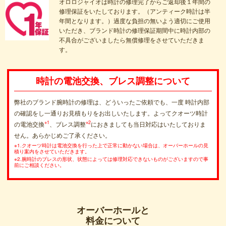
オロロジャイオは時計の修理完了からご返却後１年間の
修理保証をいたしております。（アンティーク時計は半
年間となります。）過度な負担の無いよう適切にご使用
いただき、ブランド時計の修理保証期間中に時計内部の
不具合がございましたら無償修理をさせていただきま
す。
時計の電池交換、ブレス調整について
弊社のブランド腕時計の修理は、どういったご依頼でも、一度 時計内部
の確認をし一通りお見積もりをお出しいたします。よってクオーツ時計
※1
※2
の電池交換
、ブレス調整
におきましても当日対応はいたしておりま
せん。あらかじめご了承ください。
※1.クオーツ時計は電池交換を行った上で正常に動かない場合は、オーバーホールの見
積り案内をさせていただきます。
※2.腕時計のブレスの形状、状態によっては修理対応できないものがございますので事
前にご相談ください。
オーバーホールと
料金について