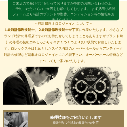
ご来店ので受け付けも行っておりますが事前のお問い合わせの上、
ご予約いただいてのご来店をお願いしております。 まず見積り相談
１級時計修理技能士
フォームより時計のブランドや型番、コンディション等の情報をお
２級時計修理技能士が丁寧に修理
送りください。
～時計修理オロロジャイオについて～
突然のご来店の場合はご対応できない場合がございます。
返却方法
１級時計修理技能士、２級時計修理技能士
が丁寧に作業いたします。小さなブ
は発送のみとさせていただいております。ご注意ください。
ランド時計の修理店ですのでお待たせしてしまうこともありますがブランド時
計の修理の技術力をしっかりそそぎ１つ１つより良い状態でお戻しいたしま
お見積りフォーム
す。ロレックスをはじめとしたスイス時計のオーバーホールからアンティーク
時計の修理など是非オロロジャイオにご相談下さい。オーバーホール特典など
についてもご案内いたします。
3.宅配修理ご利用のお願い
事前問合せのうえ、宅配便(無料)でのご依頼をお願
いしております。
修理ができない場合や高額となる場合もございますので必ず事前の
お問い合わせをお願いいたします。
時計の情報をいただきましたら概算見積もりをご案内させていただ
いておりますので、まず見積り相談フォームより時計のブランドや
型番、コンディション等の情報をお送りください。順次ご対応させ
修理技師をご紹介いたします
ていただきます。
経験年数10年以上の技師だけが対応