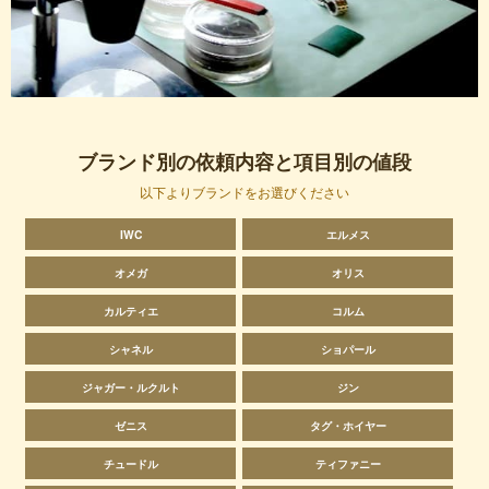
ブランド別の依頼内容と項目別の値段
以下よりブランドをお選びください
IWC
エルメス
オメガ
オリス
カルティエ
コルム
シャネル
ショパール
ジャガー・ルクルト
ジン
ゼニス
タグ・ホイヤー
チュードル
ティファニー