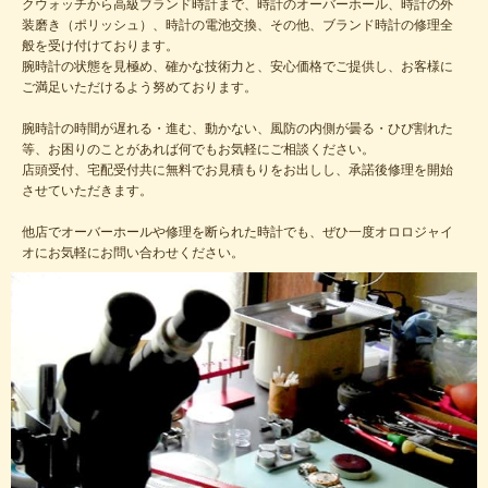
クウォッチから高級ブランド時計まで、時計のオーバーホール、時計の外
装磨き（ポリッシュ）、時計の電池交換、その他、ブランド時計の修理全
般を受け付けております。
腕時計の状態を見極め、確かな技術力と、安心価格でご提供し、お客様に
ご満足いただけるよう努めております。
腕時計の時間が遅れる・進む、動かない、風防の内側が曇る・ひび割れた
等、お困りのことがあれば何でもお気軽にご相談ください。
店頭受付、宅配受付共に無料でお見積もりをお出しし、承諾後修理を開始
させていただきます。
他店でオーバーホールや修理を断られた時計でも、ぜひ一度オロロジャイ
オにお気軽にお問い合わせください。