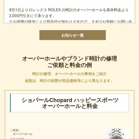
8月1日よりロレックス ROLEX の時計のオーバーホールを基本料金より
2,000円引きにて承ります。
なお故障の状況により部品代が加わりますので、まずはお気軽にお問い合
わせください。
お知らせ一覧
開催期間 2026年8月1(土)～2026年8月31(月)
適応条件 キャンペーン開催期間中、オーバーホール依頼でお時計をお送
りください。
オーバーホールやブランド時計の修理
※期間内にお預かりさせていただいた分までが対象となります。
ご依頼と料金の例
※ヴィンテージ・アンティーク時計、水入り状態、などは対象外となりま
時計の修理、オーバーホールの事例をご紹介
す。
※4ケタ型番のモデル、プラスチック風防のモデルは対象外となります。
金額は、時計の状態や部品価格等により異なります。
※特殊な機構が含まれる場合は特殊料金となり該当しない場合がございま
す。予めご了承ください。
※クーポン割引との併用はできませんので予めご了承ください。
ショパールChopard ハッピースポーツ
※その他ご不明点ございましたら予めお問い合わせいただきますようお願
オーバーホールと料金
いいたします。
事前に概算見積もりをご案内させていただきますのでまず見積り相談フォ
ご要望
ームより
オーバーホール