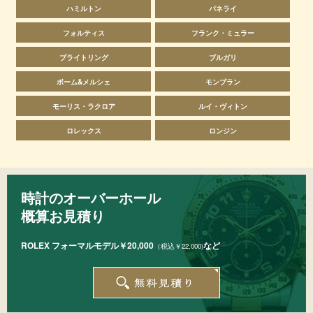
ハミルトン
パネライ
フォルティス
フランク・ミュラー
ブライトリング
ブルガリ
ボーム&メルシェ
モンブラン
モーリス・ラクロア
ルイ・ヴィトン
ロレックス
ロンジン
時計のオーバーホール
概算お見積り
ROLEX フォーマルモデル￥20,000
など
（税込￥22,000)