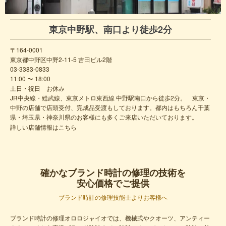
同じようにお預かりから見積りに2週間お時間をいただきます。
返却方法は発送のみとさせていただいております。
急なご来店の場合はご対応できない場合もございますのでご注意くださ
東京中野駅、南口より徒歩2分
い。
つきましては何かとご不便をおかけすると存じますが、よろしくお願いい
〒164-0001
たします。
東京都中野区中野2-11-5 吉田ビル2階
03-3383-0833
※期間内にお預かりさせていただいた分までが対象となります。
11:00 〜 18:00
※電池式の時計は対象外となります。
土日・祝日 お休み
※ヴィンテージ・アンティーク時計、水入り状態などは対象外となりま
JR中央線・総武線、東京メトロ東西線 中野駅南口から徒歩2分。
東京・
す。
中野の店舗で店頭受付、完成品受渡もしております。都内はもちろん千葉
※特殊な機構が含まれる場合は特殊料金となり該当しない場合がございま
県・埼玉県・神奈川県のお客様にも多くご来店いただいております。
す。予めご了承ください。
詳しい店舗情報はこちら
※クーポン割引との併用はできませんので予めご了承ください。
※コーアクシャルムーブメントは対象外となります。
※その他ご不明点ございましたら予めお問い合わせいただきますようお願
いいたします。
確かなブランド時計の修理の技術を
安心価格でご提供
ブランド時計の修理技能士よりお客様へ
ブランド時計の修理オロロジャイオでは、機械式やクオーツ、アンティー